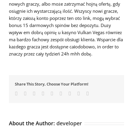
nowych graczy, albo może zatrzymać hojną ofertę, gdy
osiągnie ich wystarczającą ilość. Wszyscy nowi gracze,
którzy założą konto poprzez ten oto link, mogą wybrać
bonus 15 darmowych spinów bez depozytu. Duży
wpływ em dobrą opinię u kasyno Vulkan Vegas również
ma bardzo fachowy zespół obsługi klienta. Wsparcie dla
każdego gracza jest dostępne całodobowo, in order to
znaczy przez cały tydzień 24h mhh dobę.
Share This Story, Choose Your Platform!
Facebook
Twitter
Linkedin
Reddit
Tumblr
Google+
Pinterest
Vk
Email
About the Author:
developer