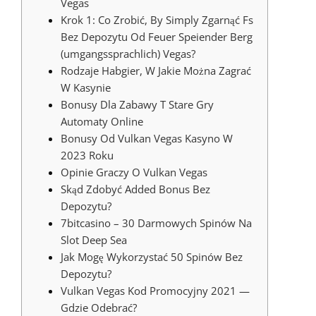
Vegas
Krok 1: Co Zrobić, By Simply Zgarnąć Fs
Bez Depozytu Od Feuer Speiender Berg
(umgangssprachlich) Vegas?
Rodzaje Habgier, W Jakie Można Zagrać
W Kasynie
Bonusy Dla Zabawy T Stare Gry
Automaty Online
Bonusy Od Vulkan Vegas Kasyno W
2023 Roku
Opinie Graczy O Vulkan Vegas
Skąd Zdobyć Added Bonus Bez
Depozytu?
7bitcasino – 30 Darmowych Spinów Na
Slot Deep Sea
Jak Mogę Wykorzystać 50 Spinów Bez
Depozytu?
Vulkan Vegas Kod Promocyjny 2021 —
Gdzie Odebrać?