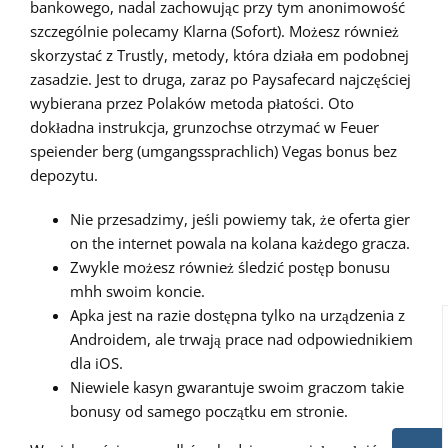
bankowego, nadal zachowując przy tym anonimowość
szczególnie polecamy Klarna (Sofort). Możesz również
skorzystać z Trustly, metody, która działa em podobnej
zasadzie. Jest to druga, zaraz po Paysafecard najczęściej
wybierana przez Polaków metoda płatości. Oto
dokładna instrukcja, grunzochse otrzymać w Feuer
speiender berg (umgangssprachlich) Vegas bonus bez
depozytu.
Nie przesadzimy, jeśli powiemy tak, że oferta gier
on the internet powala na kolana każdego gracza.
Zwykle możesz również śledzić postęp bonusu
mhh swoim koncie.
Apka jest na razie dostępna tylko na urządzenia z
Androidem, ale trwają prace nad odpowiednikiem
dla iOS.
Niewiele kasyn gwarantuje swoim graczom takie
bonusy od samego początku em stronie.