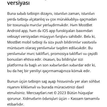
versiyası
Buna səbəb tətbiqin dizaynı, istənilən zaman, istənilən
yerdə tətbiqə əlçatanlıq və çox mürəkkəbliyə qaçmadan
bir toxunuşla mərclər yerləşdirməkdir. Həm MostBet
Android app, həm də iOS app funskiyaları baxımdan
vebsayt versiyadan müəyyən fərqlərə sahibdir. Belə ki,
MostBet mobil tətbiqi ilə sizə push bildirimlər vasitəsilə
müntəzəm olaraq yeniləmələr təqdim ediləcəkdir. Bu
yeniləmələr mərc təklifləri, promosiya təklifləri və çeşidli
bonusları ehtiva edir. Əsasən, bu bildirişlər sizi
platforma ilə bağlı ən son xəbərlərdən xəbərdar edir ki,
bu da heç bir yeniliyi qaçırmamağınıza kömək edir.
Bunun üçün tətbiqin sağ aşağı hissəsində yer alan söhbət
nişanını klikləməli və burada müraciətinizi daxil
etməlisiniz. Mercsaytlari.net © 2023 Bütün hüquqlar
qorunur. Xidmətlərin ödənişləri üçün – Kassam tamamilə
etibarlıdır.