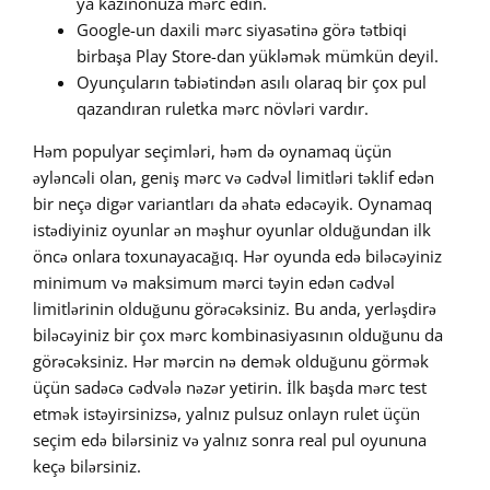
ya kazinonuza mərc edin.
Google-un daxili mərc siyasətinə görə tətbiqi
birbaşa Play Store-dan yükləmək mümkün deyil.
Oyunçuların təbiətindən asılı olaraq bir çox pul
qazandıran ruletka mərc növləri vardır.
Həm populyar seçimləri, həm də oynamaq üçün
əyləncəli olan, geniş mərc və cədvəl limitləri təklif edən
bir neçə digər variantları da əhatə edəcəyik. Oynamaq
istədiyiniz oyunlar ən məşhur oyunlar olduğundan ilk
öncə onlara toxunayacağıq. Hər oyunda edə biləcəyiniz
minimum və maksimum mərci təyin edən cədvəl
limitlərinin olduğunu görəcəksiniz. Bu anda, yerləşdirə
biləcəyiniz bir çox mərc kombinasiyasının olduğunu da
görəcəksiniz. Hər mərcin nə demək olduğunu görmək
üçün sadəcə cədvələ nəzər yetirin. İlk başda mərc test
etmək istəyirsinizsə, yalnız pulsuz onlayn rulet üçün
seçim edə bilərsiniz və yalnız sonra real pul oyununa
keçə bilərsiniz.