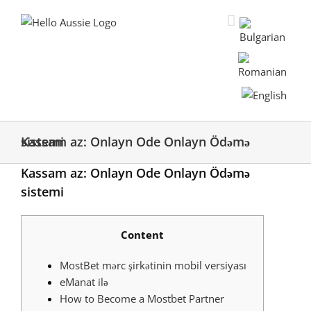
Kassam az: Onlayn Ode Onlayn Ödəmə sistemi
Kassam az: Onlayn Ode Onlayn Ödəmə
sistemi
Content
MostBet mərc şirkətinin mobil versiyası
eManat ilə
How to Become a Mostbet Partner