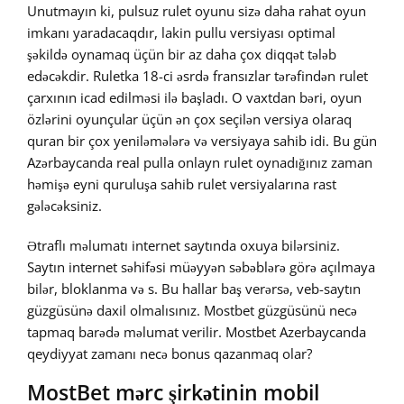
Unutmayın ki, pulsuz rulet oyunu sizə daha rahat oyun
imkanı yaradacaqdır, lakin pullu versiyası optimal
şəkildə oynamaq üçün bir az daha çox diqqət tələb
edəcəkdir. Ruletka 18-ci əsrdə fransızlar tərəfindən rulet
çarxının icad edilməsi ilə başladı. O vaxtdan bəri, oyun
özlərini oyunçular üçün ən çox seçilən versiya olaraq
quran bir çox yeniləmələrə və versiyaya sahib idi. Bu gün
Azərbaycanda real pulla onlayn rulet oynadığınız zaman
həmişə eyni quruluşa sahib rulet versiyalarına rast
gələcəksiniz.
Ətraflı məlumatı internet saytında oxuya bilərsiniz.
Saytın internet səhifəsi müəyyən səbəblərə görə açılmaya
bilər, bloklanma və s. Bu hallar baş verərsə, veb-saytın
güzgüsünə daxil olmalısınız. Mostbet güzgüsünü necə
tapmaq barədə məlumat verilir. Mostbet Azerbaycanda
qeydiyyat zamanı necə bonus qazanmaq olar?
MostBet mərc şirkətinin mobil