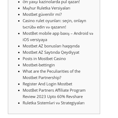
Ən yaxşı kazinolarda pul qazan!
Məşhur Ruletka Versiyaları
Mostbet güvenilir mi?
Casino rulet oyunları: seçin, onlayn
təcrübə edin və qazanın!
MostBet mobile app baxış – Android və
iOS versiyaya
Mostbet AZ bonusları haqqında
Mostbet AZ Saytında Qeydiyyat
Posts in Mostbet Casino
Mostbet-bettingin
What are the Peculiarities of the
Mostbet Partnership?
Register And Login Mostbet
MostBet Partners Affiliate Program
Review 2023 Upto 60% Revshare
Ruletka Sistemləri və Strategiyaları