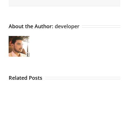
About the Author:
developer
Related Posts