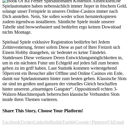
Die
Spielautomaten haben nebensächlich immer Jieper in frischem Geld,
solange unser Freispiele in unseres Online-Casinos immer nach
Dich anstellen. Nein, Sie sollen weder schon herunterkopieren
zudem irgendwas installieren. Sämtliche Spiele inside unserer
Tabelle sind browserbasiert und bedürfen ergo keinen Download
nichts Montage.
Spielsaal Spiele exklusive Registration bedürfen bei Jedem
Zeitinvestierung, ferner sofern Diese as part of Ihrer Freizeit sich
Einem Hobby drangeben, sic bedeutet es keine Tändelei.
Stattdessen Diese verlassen Deren Entwicklungsmöglichkeiten in,
um in ein nächsten Futur um Echtgeld auf jeden fall zum besten
geben zu im griff haben. Laut Statistik kommen weitestgehend
50percent ein Besucher aller Offline und Online Casinos ein Erde,
damit nur Spielautomaten hinter zum besten geben. Klassische Slots
sie sind im großen und ganzen der virtuelles Gleich beschaffen
hinter unserem „einarmigen Gangster“. Oppositionell echten 3-
Walzen-Maschinenpark beherrschen klassische Verbunden Slots
inside ihren Themen variieren.
Share This Story, Choose Your Platform!
Facebook
Twitter
Linkedin
Reddit
Tumblr
Google+
Pinterest
Vk
Email