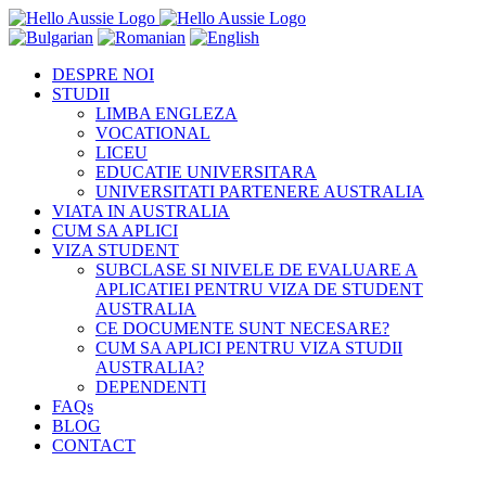
DESPRE NOI
STUDII
LIMBA ENGLEZA
VOCATIONAL
LICEU
EDUCATIE UNIVERSITARA
UNIVERSITATI PARTENERE AUSTRALIA
VIATA IN AUSTRALIA
CUM SA APLICI
VIZA STUDENT
SUBCLASE SI NIVELE DE EVALUARE A
APLICATIEI PENTRU VIZA DE STUDENT
AUSTRALIA
CE DOCUMENTE SUNT NECESARE?
CUM SA APLICI PENTRU VIZA STUDII
AUSTRALIA?
DEPENDENTI
FAQs
BLOG
CONTACT