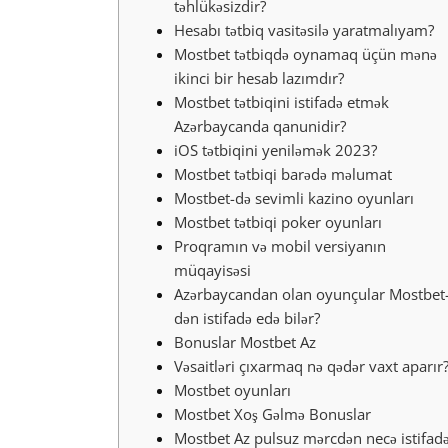
təhlükəsizdir?
Hesabı tətbiq vasitəsilə yaratmalıyam?
Mostbet tətbiqdə oynamaq üçün mənə
ikinci bir hesab lazımdır?
Mostbet tətbiqini istifadə etmək
Azərbaycanda qanunidir?
iOS tətbiqini yeniləmək 2023?
Mostbet tətbiqi barədə məlumat
Mostbet-də sevimli kazino oyunları
Mostbet tətbiqi poker oyunları
Proqramın və mobil versiyanın
müqayisəsi
Azərbaycandan olan oyunçular Mostbet
dən istifadə edə bilər?
Bonuslar Mostbet Az
Vəsaitləri çıxarmaq nə qədər vaxt aparır
Mostbet oyunları
Mostbet Xoş Gəlmə Bonuslar
Mostbet Az pulsuz mərcdən necə istifad