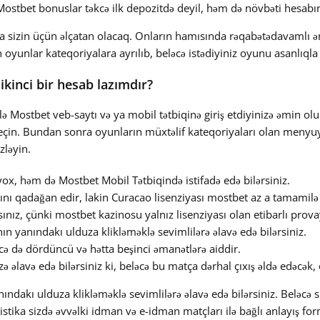
 Mostbet bonuslar təkcə ilk depozitdə deyil, həm də növbəti hesab
 sizin üçün əlçatan olacaq. Onların hamısında rəqabətədavamlı əms
 oyunlar kateqoriyalara ayrılıb, beləcə istədiyiniz oyunu asanlıqla 
inci bir hesab lazımdır?
 Mostbet veb-saytı və ya mobil tətbiqinə giriş etdiyinizə əmin ol
 seçin. Bundan sonra oyunların müxtəlif kateqoriyaları olan menyuy
zləyin.
x, həm də Mostbet Mobil Tətbiqində istifadə edə bilərsiniz.
nı qadağan edir, lakin Curacao lisenziyası mostbet az a tamamilə 
nız, çünki mostbet kazinosu yalnız lisenziyası olan etibarlı provayd
n yanındakı ulduza klikləməklə sevimlilərə əlavə edə bilərsiniz.
ə də dördüncü və hətta beşinci əmanətlərə aiddir.
ə əlavə edə bilərsiniz ki, beləcə bu matça dərhal çıxış əldə edəcək, 
ndakı ulduza klikləməklə sevimlilərə əlavə edə bilərsiniz. Beləcə si
tatistika sizdə əvvəlki idman və e-idman matçları ilə bağlı anlayış f