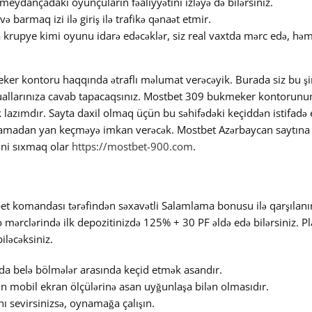
meydançadakı oyunçuların fəaliyyətini izləyə də bilərsiniz.
 barmaq izi ilə giriş ilə trafikə qənaət etmir.
a krupye kimi oyunu idarə edəcəklər, siz real vaxtda mərc edə, həm 
r kontoru haqqında ətraflı məlumat verəcəyik. Burada siz bu şirk
n suallarınıza cavab tapacaqsınız. Mostbet 309 bukmeker kontorunu
lazımdır. Sayta daxil olmaq üçün bu səhifədəki keçiddən istifadə 
lamadan yan keçməyə imkan verəcək. Mostbet Azərbaycan saytına u
ni sıxmaq olar
https://mostbet-900.com
.
bet komandası tərəfindən səxavətli Salamlama bonusu ilə qarşılan
ərclərində ilk depozitinizdə 125% + 30 PF əldə edə bilərsiniz. 
iləcəksiniz.
da belə bölmələr arasında keçid etmək asandır.
n mobil ekran ölçülərinə asan uyğunlaşa bilən olmasıdır.
 sevirsinizsə, oynamağa çalışın.