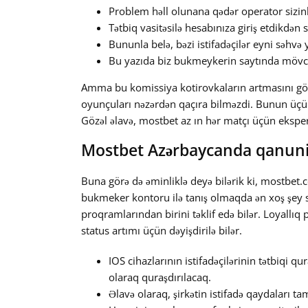
Problem həll olunana qədər operator sizinl
Tətbiq vasitəsilə hesabınıza giriş etdikdən
Bununla belə, bəzi istifadəçilər eyni səhvə 
Bu yazıda biz bukmeykerin saytında mövcud
Amma bu komissiya kotirovkaların artmasını gözl
oyunçuları nəzərdən qaçıra bilməzdi. Bunun üçün
Gözəl əlavə, mostbet az ın hər matçı üçün ekspert
Mostbet Azərbaycanda qanuni v
Buna görə də əminliklə deyə bilərik ki, mostbet.
bukmeker kontoru ilə tanış olmaqda ən xoş şey siz
proqramlarından birini təklif edə bilər. Loyallıq
status artımı üçün dəyişdirilə bilər.
IOS cihazlarının istifadəçilərinin tətbiqi
olaraq quraşdırılacaq.
Əlavə olaraq, şirkətin istifadə qaydaları ta