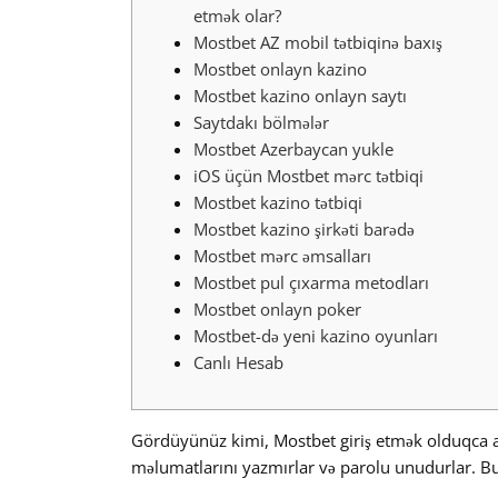
etmək olar?
Mostbet AZ mobil tətbiqinə baxış
Mostbet onlayn kazino
Mostbet kazino onlayn saytı
Saytdakı bölmələr
Mostbet Azerbaycan yukle
iOS üçün Mostbet mərc tətbiqi
Mostbet kazino tətbiqi
Mostbet kazino şirkəti barədə
Mostbet mərc əmsalları
Mostbet pul çıxarma metodları
Mostbet onlayn poker
Mostbet-də yeni kazino oyunları
Canlı Hesab
Gördüyünüz kimi, Mostbet giriş etmək olduqca asa
məlumatlarını yazmırlar və parolu unudurlar. Bu p