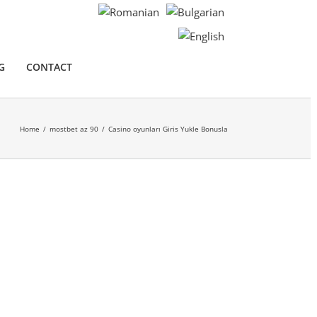
G
CONTACT
Home
/
mostbet az 90
/
Casino oyunları Giris Yukle Bonusla