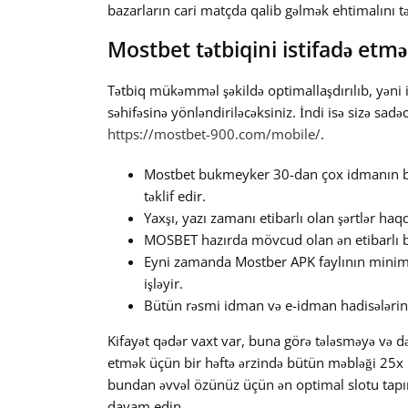
bazarların cari matçda qalib gəlmək ehtimalını təhl
Mostbet tətbiqini istifadə et
Tətbiq mükəmməl şəkildə optimallaşdırılıb, yəni 
səhifəsinə yönləndiriləcəksiniz. İndi isə sizə sa
https://mostbet-900.com/mobile/
.
Mostbet bukmeyker 30-dan çox idmanın bütün
təklif edir.
Yaxşı, yazı zamanı etibarlı olan şərtlər haq
MOSBET hazırda mövcud olan ən etibarlı ba
Eyni zamanda Mostber APK faylının minimum 
işləyir.
Bütün rəsmi idman və e-idman hadisələrinə,
Kifayət qədər vaxt var, buna görə tələsməyə və 
etmək üçün bir həftə ərzində bütün məbləği 25x 
bundan əvvəl özünüz üçün ən optimal slotu tapı
davam edin.