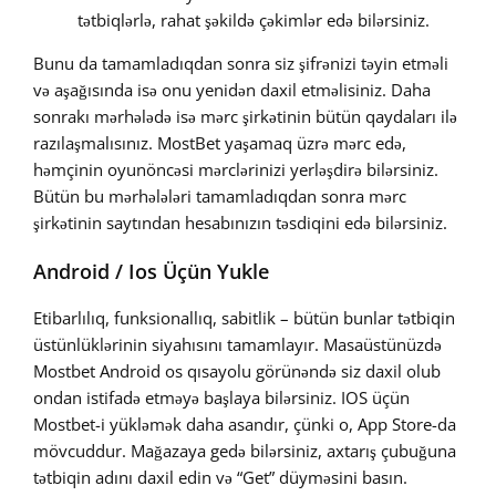
tətbiqlərlə, rahat şəkildə çəkimlər edə bilərsiniz.
Bunu da tamamladıqdan sonra siz şifrənizi təyin etməli
və aşağısında isə onu yenidən daxil etməlisiniz. Daha
sonrakı mərhələdə isə mərc şirkətinin bütün qaydaları ilə
razılaşmalısınız. MostBet yaşamaq üzrə mərc edə,
həmçinin oyunöncəsi mərclərinizi yerləşdirə bilərsiniz.
Bütün bu mərhələləri tamamladıqdan sonra mərc
şirkətinin saytından hesabınızın təsdiqini edə bilərsiniz.
Android / Ios Üçün Yukle
Etibarlılıq, funksionallıq, sabitlik – bütün bunlar tətbiqin
üstünlüklərinin siyahısını tamamlayır. Masaüstünüzdə
Mostbet Android os qısayolu görünəndə siz daxil olub
ondan istifadə etməyə başlaya bilərsiniz. IOS üçün
Mostbet-i yükləmək daha asandır, çünki o, App Store-da
mövcuddur. Mağazaya gedə bilərsiniz, axtarış çubuğuna
tətbiqin adını daxil edin və “Get” düyməsini basın.