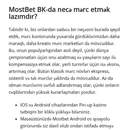
MostBet BK-da necə mərc etmək
lazımdır?
Təbiidir ki, biz onlardan sadəcə bir neçəsini burada qeyd
etdik, mərc kontorunda yuxarıda gördüklərinizdən daha
maraqlı, daha kreativ mərc marketləri də mövcuddur.
Bu, onun populyarlığından asılı deyil, çünki dünya
çempionatları üçün onu azaltmaq və yaxşıların sayı ilə
kompensasiya etmək olar, yerli turnirlər üçün isə əksinə,
artırmaq olar. Bütün klassik mərc növləri ekspress,
sistemli və tək mərclər şəklində də mövcuddur. Az-da
idman mərclərini sərfəli adlandırmaq olar, çünki onların
rəqiblərindən yüksək kənarlaşmaları yoxdur.
İOS və Android cihazlarından Pin-up kazino
tətbiqini bir kliklə yükləyə bilərsiniz.
Masaüstünüzdə Mostbet Android os qısayolu
görünəndə siz daxil olub ondan istifadə etməyə