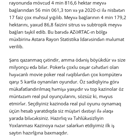
rayonunda mövcud 4 min 816,6 hektar meyvə
bağlarından 56 min 061,3 ton və ya 2020-ci ilə nisbətən
17 faiz çox məhsul yığılıb. Meyvə bağlarının 4 min 179,2
hektarını, yaxud 86,8 faizini sitrus və subtropik meyvə
bağları təşkil edib. Bu barədə AZƏRTAC-ın bölgə
müxbirinə Astara Rayon Statistika İdarəsindən məlumat
verilib.
Şans qazanmaq çətindir, amma ödəniş böyükdür və size
milyonçu edə bilər. Pokerlə çoxlu oxşar cəhətləri olan
həyəcanlı movie poker real rəqiblərdən çox kompüterə
qarşı 5 kartla oynanılan oyundur. Öz sadiqliyinə görə
mükafatlandırılmaq həmişə yaxşıdır və top kazinolar öz
müntəzəm real pul oyunçularını, sözsüz ki, məyus
etmirlər. Seçdiyiniz kazinoda real pul oyunu oynamaq
üçün hesab yaratdıqda siz müştəri dəstəyi ilə əlaqə
yarada biləcəksiniz. Hazırlıq və Təhlükəsizliyin
Yoxlanması Kazinoya nəzər salarkən etdiyimiz ilk iş
saytın hazırlğına baxmaqdır.