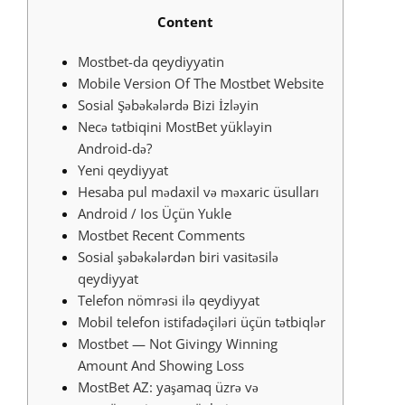
Content
Mostbet-da qeydiyyatin
Mobile Version Of The Mostbet Website
Sosial Şəbəkələrdə Bizi İzləyin
Necə tətbiqini MostBet yükləyin
Android-də?
Yeni qeydiyyat
Hesaba pul mədaxil və məxaric üsulları
Android / Ios Üçün Yukle
Mostbet Recent Comments
Sosial şəbəkələrdən biri vasitəsilə
qeydiyyat
Telefon nömrəsi ilə qeydiyyat
Mobil telefon istifadəçiləri üçün tətbiqlər
Mostbet — Not Givingy Winning
Amount And Showing Loss
MostBet AZ: yaşamaq üzrə və