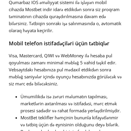
Qumarbaz IOS əməliyyat sistemi ilə işləyən mobil
cihazda Mostbet indir idarə etdikdən sonra siz proqram
təminatının cihazda quraşdırılmasına davam edə
bilərsiniz. Tətbiqin sonrakı işə salınmasında o, avtomatik
olaraq həyata keçirilir.
Mobil telefon istifadəçiləri üçün tətbiqlər
Visa, Mastercard, QIWI və WebMoney ilə hesaba pul
qoyulması zamanı minimal məbləğ 5 vahid təşkil edir.
Vebsaytdakı hesabınıza pul mədaxil etdikdən sonra
məbləğ saniyələr içində oyunçu hesabınızda görüləcək və
siz mərc edə biləcəksiniz.
Ümumilikdə isə zəruri məlumatın tapılması,
marketlərin axtarılması və istifadəsi, mərc etmək
prosesi sadədir və rahat formada yerləşdirilmişdir.
MostBet teklifler həmçinin bununla kifayətlənmir
və tətbiq üçün də eynisinin olduğunu deyə bilərik.