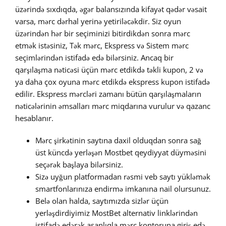
üzərində sıxdıqda, əgər balansızında kifayət qədər vəsait
varsa, mərc dərhal yerinə yetiriləcəkdir. Siz oyun
üzərindən hər bir seçiminizi bitirdikdən sonra mərc
etmək istəsiniz, Tək mərc, Ekspress və Sistem mərc
seçimlərindən istifadə edə bilərsiniz. Ancaq bir
qarşılaşma nəticəsi üçün mərc etdikdə təkli kupon, 2 və
ya daha çox oyuna mərc etdikdə ekspress kupon istifadə
edilir. Ekspress mərcləri zamanı bütün qarşılaşmaların
nəticələrinin əmsalları mərc miqdarına vurulur və qazanc
hesablanır.
Mərc şirkətinin saytına daxil olduqdan sonra sağ
üst küncdə yerləşən Mostbet qeydiyyat düyməsini
seçərək başlaya bilərsiniz.
Sizə uyğun platformadan rəsmi veb saytı yükləmək
smartfonlarınıza endirmə imkanına nail olursunuz.
Belə olan halda, saytımızda sizlər üçün
yerləşdirdiyimiz MostBet alternativ linklərindən
istifadə edərək asanlıqla mərc kontoruna giriş edə