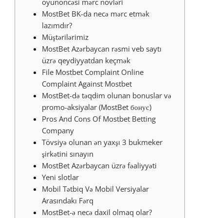
oyunöncəsi mərc növləri
MostBet BK-da necə mərc etmək
lazımdır?
Müştərilərimiz
MostBet Azərbaycan rəsmi veb saytı
üzrə qeydiyyatdan keçmək
File Mostbet Complaint Online
Complaint Against Mostbet
MostBet-də təqdim olunan bonuslar və
promo-aksiyalar (MostBet бонус)
Pros And Cons Of Mostbet Betting
Company
Tövsiyə olunan ən yaxşı 3 bukmeker
şirkətini sınayın
MostBet Azərbaycan üzrə fəaliyyəti
Yeni slotlar
Mobil Tətbiq Və Mobil Versiyalar
Arasındakı Fərq
MostBet-ə necə daxil olmaq olar?