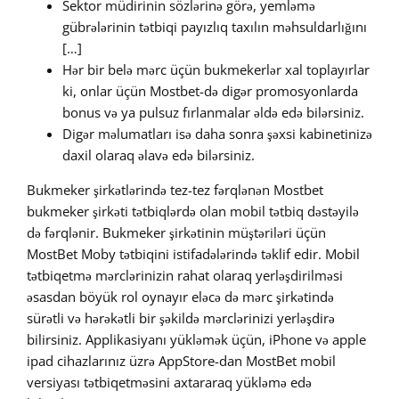
Sektor müdirinin sözlərinə görə, yemləmə
gübrələrinin tətbiqi payızlıq taxılın məhsuldarlığını
[…]
Hər bir belə mərc üçün bukmekerlər xal toplayırlar
ki, onlar üçün Mostbet-də digər promosyonlarda
bonus və ya pulsuz fırlanmalar əldə edə bilərsiniz.
Digər məlumatları isə daha sonra şəxsi kabinetinizə
daxil olaraq əlavə edə bilərsiniz.
Bukmeker şirkətlərində tez-tez fərqlənən Mostbet
bukmeker şirkəti tətbiqlərdə olan mobil tətbiq dəstəyilə
də fərqlənir. Bukmeker şirkətinin müştəriləri üçün
MostBet Moby tətbiqini istifadələrində təklif edir. Mobil
tətbiqetmə mərclərinizin rahat olaraq yerləşdirilməsi
əsasdan böyük rol oynayır eləcə də mərc şirkətində
sürətli və hərəkətli bir şəkildə mərclərinizi yerləşdirə
bilirsiniz. Applikasiyanı yükləmək üçün, iPhone və apple
ipad cihazlarınız üzrə AppStore-dan MostBet mobil
versiyası tətbiqetməsini axtararaq yükləmə edə