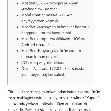
MostBet yüklə – tətbiqini yükləyin
ətrafında məlumatlar
Mobil cihazlar vasitəsilə BK-da
qeydiyyatdan keçmək
MostBet Azərbaycan bukmeker kontoru
haqqında ümumi baxış-icmal
MostBet kompüterə yükləyin – IOS və
Android cihazlar
MostBet-də oyunçular üçün təqdim
olunan idman növləri
iOS tətbiq və yüklənilməsi
Ötən il Astarada 172,8 hektar sahədə
yeni meyvə bağları salınıb
“Bir kliklə mərc” seçim imkanından istifadə etmək üçün
mərc məbləğini təyin edib saytın sağ tərəfində “Kupon”
hissəsində yerləşən müvafiq düyməni klikləmək
kifayətdir. Beləliklə siz istədiyiniz hadisənin əmsalı