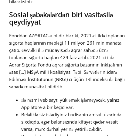
biləcəksiniz.
Sosial şəbəkələrdən biri vasitəsilə
qeydiyyat
Fonddan AZƏRTAC-a bildiriblər ki, 2021-ci ildə toplanan
sığorta haqlarının məbləği 11 milyon 261 min manata
çatıb. Əvvəlki illə müqayisədə aqrar sahədə üzrə
toplanan sığorta haqları 429 faiz artıb. 2021-ci ildə
Aqrar Sığorta Fondu aqrar sığorta bazarının inkişafının
əsas […] MSŞA milli koalisiyası Təbii Sərvətlərin İdarə
Edilməsi İnstitutunun (NRGI) ci üçün TRİ indeksi ilə bağlı
sənədə münasibət bildirib.
İlə rəsmi veb saytı yükləmək işləməyəcək, yalnız
App Store-a bir keçid var.
Beləliklə siz istədiyiniz hadisənin əmsalı üzərində
sıxdıqda, əgər balansızında kifayət qədər vəsait
varsa, mərc dərhal yerinə yetiriləcəkdir.