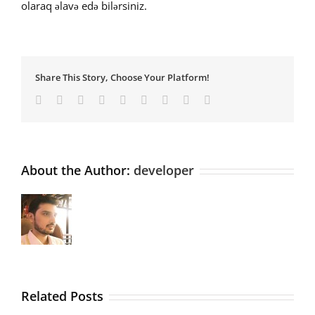
olaraq əlavə edə bilərsiniz.
Share This Story, Choose Your Platform!
Facebook
Twitter
Linkedin
Reddit
Tumblr
Google+
Pinterest
Vk
Email
About the Author:
developer
Related Posts