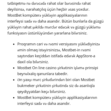
tətbiqetmə nə dərəcədə rahat olar bərəsində rahat
deyilsinsə, narahatçılıq üçün heçbir əsas yoxdur.
MostBet kompüterə yükləyin applikasiyalarının
interfeysi sadə və daha asandır. Bütün bunlarla da güzgü
yükləyin rahat şəkildə mərclər edəcək və güzgü yükləmə
funksiyasın üstünlüyündən yararlana bilərsiniz.
Proqramın cari və rəsmi versiyasını yüklədiyinizə
əmin olmaq istəyirsinizsə, Mostbet-in rəsmi
saytından keçiddən istifadə edərək AppStore-a
daxil ola bilərsiniz.
Mostbet On line casino şirkətinin işləmə prinsipi
beynəlxalq qanunlara tabedir.
Ən yaxşı mərc şirkətlərindən biri olan Mostbet
bukmeker şirkətinin şirkətində siz də asanlıqla
qeydiyyatdan keçə bilərsiniz.
MostBet kompüterə yükləyin applikasiyalarının
interfeysi sadə və daha asandır.