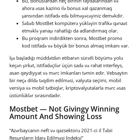
Bu, bonuslardan heç birinin faydalarından və
ahora əsas kazino ilə bonus xal qazanmaq
şansından istifadə edə bilməyəcəyiniz deməkdir.
Səbəb MostBet kompüterə yükləyin trafikə qənaət
etməklə yanaşı rahatlığı da adlandırmaq olar.
Bu proqram indirdikten sonra, Mostbet promo
kod istifadə və böyük bir bonus almaq imkanı var.
İşə başladığı müddətdən etibarən sürətli böyümə yolu
keçən şirkət, istifadəçilər üçün sadə və rahat interfeys,
asan qeydiyyat və mərc imkanları təmin edir. Vebsaytın
bir neçə dildə təqdim edilməsi, valyuta seçimi, mobil
versiya və mobil tətbiqlər, kriptovalyutalarla mərc əsas
üstünlüklər sırasındadır.
Mostbet — Not Givingy Winning
Amount And Showing Loss
“Azərbaycanın neft və qazsektoru 2021-ci il Təbii
Resursların İdarə Edilməsi İndeksi”