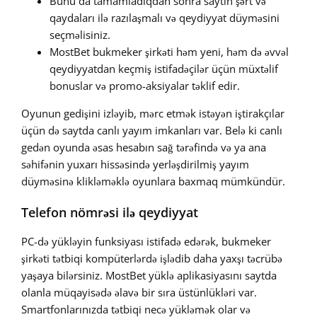
Bunu da tamamladıqdan sonra saytın şərt və
qaydaları ilə razılaşmalı və qeydiyyat düyməsini
seçməlisiniz.
MostBet bukmeker şirkəti həm yeni, həm də əvvəl
qeydiyyatdan keçmiş istifadəçilər üçün müxtəlif
bonuslar və promo-aksiyalar təklif edir.
Oyunun gedişini izləyib, mərc etmək istəyən iştirakçılar
üçün də saytda canlı yayım imkanları var. Belə ki canlı
gedən oyunda əsas hesabın sağ tərəfində və ya ana
səhifənin yuxarı hissəsində yerləşdirilmiş yayım
düyməsinə klikləməklə oyunlara baxmaq mümkündür.
Telefon nömrəsi ilə qeydiyyat
PC-də yükləyin funksiyası istifadə edərək, bukmeker
şirkəti tətbiqi kompüterlərdə işlədib daha yaxşı təcrübə
yaşaya bilərsiniz. MostBet yüklə aplikasiyasını saytda
olanla müqayisədə əlavə bir sıra üstünlükləri var.
Smartfonlarınızda tətbiqi necə yükləmək olar və