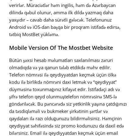
verirlər. Müraciətlər həm ingilis, həm də Azərbaycan
dilində qəbul olunur, amma ilk dildə yazmaq daha
yaxşıdır – cavab daha sürətli gələcək. Telefonunuz
Android və iOS-dan başqa bir proqram istifadə edirsə,
tətbiq MostBet yükləmə.
Mobile Version Of The Mostbet Website
Bütün şəxsi hesab məlumatları saxlanılması zəruri
olmadıqda və ya qanun tələb etdikdə məhv edilir.
Telefon nömrəsi ilə qeydiyyatdan keçmək üçün ölkə
kodu ilə birlikdə nömrəni daxi letmək və “qeydiyyat”
düyməsinə toxunmağınız kifayət edir. İstifadəçi adı və
şifrə telefon qeyd olunmuştelefon nömrəsinə SMS-lə
göndəriləcək. Bu pəncərədə siz yetkinlik yaşına çatdığınızı
da təsdiqləməli və bukmeker şirkətinin şərtlər və
qaydaları ilə razı olduğunuzu bildirməlisiniz. Həmçinin
qeydiyyat səhifəsində siz promo kodunuzu da daxil edə
bilərsiniz. Email ilə qeydiyyatdan keçmək üçün email