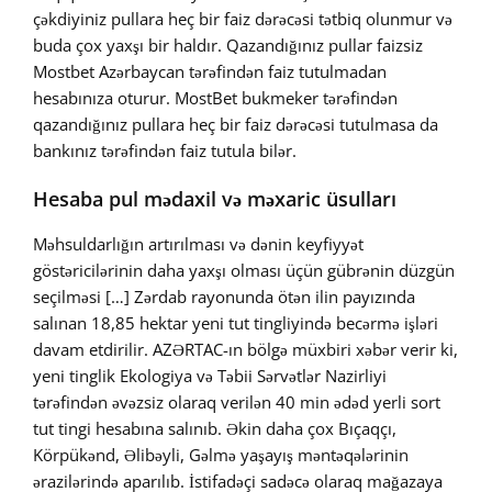
çəkdiyiniz pullara heç bir faiz dərəcəsi tətbiq olunmur və
buda çox yaxşı bir haldır. Qazandığınız pullar faizsiz
Mostbet Azərbaycan tərəfindən faiz tutulmadan
hesabınıza oturur. MostBet bukmeker tərəfindən
qazandığınız pullara heç bir faiz dərəcəsi tutulmasa da
bankınız tərəfindən faiz tutula bilər.
Hesaba pul mədaxil və məxaric üsulları
Məhsuldarlığın artırılması və dənin keyfiyyət
göstəricilərinin daha yaxşı olması üçün gübrənin düzgün
seçilməsi […] Zərdab rayonunda ötən ilin payızında
salınan 18,85 hektar yeni tut tingliyində becərmə işləri
davam etdirilir. AZƏRTAC-ın bölgə müxbiri xəbər verir ki,
yeni tinglik Ekologiya və Təbii Sərvətlər Nazirliyi
tərəfindən əvəzsiz olaraq verilən 40 min ədəd yerli sort
tut tingi hesabına salınıb. Əkin daha çox Bıçaqçı,
Körpükənd, Əlibəyli, Gəlmə yaşayış məntəqələrinin
ərazilərində aparılıb. İstifadəçi sadəcə olaraq mağazaya