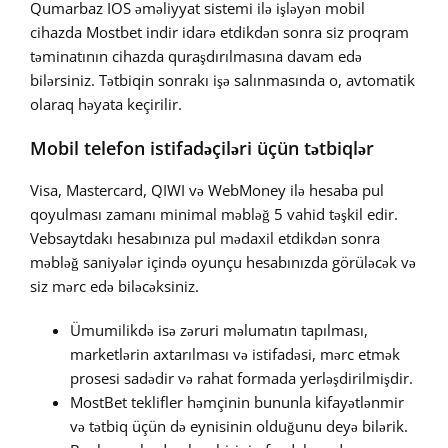
Qumarbaz IOS əməliyyat sistemi ilə işləyən mobil
cihazda Mostbet indir idarə etdikdən sonra siz proqram
təminatının cihazda quraşdırılmasına davam edə
bilərsiniz. Tətbiqin sonrakı işə salınmasında o, avtomatik
olaraq həyata keçirilir.
Mobil telefon istifadəçiləri üçün tətbiqlər
Visa, Mastercard, QIWI və WebMoney ilə hesaba pul
qoyulması zamanı minimal məbləğ 5 vahid təşkil edir.
Vebsaytdakı hesabınıza pul mədaxil etdikdən sonra
məbləğ saniyələr içində oyunçu hesabınızda görüləcək və
siz mərc edə biləcəksiniz.
Ümumilikdə isə zəruri məlumatın tapılması,
marketlərin axtarılması və istifadəsi, mərc etmək
prosesi sadədir və rahat formada yerləşdirilmişdir.
MostBet teklifler həmçinin bununla kifayətlənmir
və tətbiq üçün də eynisinin olduğunu deyə bilərik.