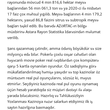
rayonunda mövcud 4 min 816,6 hektar meyvə
bağlarından 56 min 061,3 ton və ya 2020-ci ilə nisbətən
17 faiz çox məhsul yığılıb. Meyvə bağlarının 4 min 179,2
hektarını, yaxud 86,8 faizini sitrus və subtropik meyvə
bağları təşkil edib. Bu barədə AZƏRTAC-ın bölgə
müxbirinə Astara Rayon Statistika İdarəsindən məlumat
verilib.
Şans qazanmaq çətindir, amma ödəniş böyükdür və size
milyonçu edə bilər. Pokerlə çoxlu oxşar cəhətləri olan
həyəcanlı movie poker real rəqiblərdən çox kompüterə
qarşı 5 kartla oynanılan oyundur. Öz sadiqliyinə görə
mükafatlandırılmaq həmişə yaxşıdır və top kazinolar öz
müntəzəm real pul oyunçularını, sözsüz ki, məyus
etmirlər. Seçdiyiniz kazinoda real pul oyunu oynamaq
üçün hesab yaratdıqda siz müştəri dəstəyi ilə əlaqə
yarada biləcəksiniz. Hazırlıq və Təhlükəsizliyin
Yoxlanması Kazinoya nəzər salarkən etdiyimiz ilk iş
saytın hazırlğına baxmaqdır.