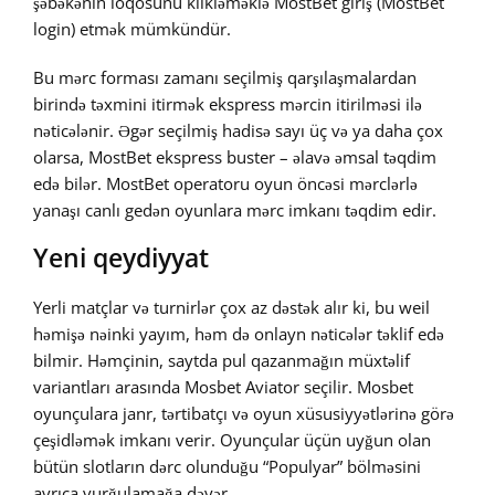
şəbəkənin loqosunu klikləməklə MostBet giriş (MostBet
login) etmək mümkündür.
Bu mərc forması zamanı seçilmiş qarşılaşmalardan
birində təxmini itirmək ekspress mərcin itirilməsi ilə
nəticələnir. Əgər seçilmiş hadisə sayı üç və ya daha çox
olarsa, MostBet ekspress buster – əlavə əmsal təqdim
edə bilər. MostBet operatoru oyun öncəsi mərclərlə
yanaşı canlı gedən oyunlara mərc imkanı təqdim edir.
Yeni qeydiyyat
Yerli matçlar və turnirlər çox az dəstək alır ki, bu weil
həmişə nəinki yayım, həm də onlayn nəticələr təklif edə
bilmir. Həmçinin, saytda pul qazanmağın müxtəlif
variantları arasında Mosbet Aviator seçilir. Mosbet
oyunçulara janr, tərtibatçı və oyun xüsusiyyətlərinə görə
çeşidləmək imkanı verir. Oyunçular üçün uyğun olan
bütün slotların dərc olunduğu “Populyar” bölməsini
ayrıca vurğulamağa dəyər.