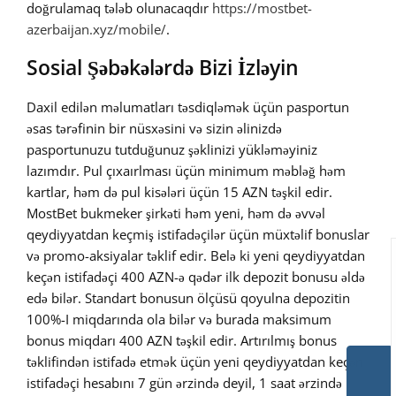
doğrulamaq tələb olunacaqdır
https://mostbet-
azerbaijan.xyz/mobile/
.
Sosial Şəbəkələrdə Bizi İzləyin
Daxil edilən məlumatları təsdiqləmək üçün pasportun
əsas tərəfinin bir nüsxəsini və sizin əlinizdə
pasportunuzu tutduğunuz şəklinizi yükləməyiniz
lazımdır. Pul çıxaırlması üçün minimum məbləğ həm
kartlar, həm də pul kisələri üçün 15 AZN təşkil edir.
MostBet bukmeker şirkəti həm yeni, həm də əvvəl
qeydiyyatdan keçmiş istifadəçilər üçün müxtəlif bonuslar
və promo-aksiyalar təklif edir. Belə ki yeni qeydiyyatdan
keçən istifadəçi 400 AZN-ə qədər ilk depozit bonusu əldə
edə bilər. Standart bonusun ölçüsü qoyulna depozitin
100%-I miqdarında ola bilər və burada maksimum
bonus miqdarı 400 AZN təşkil edir. Artırılmış bonus
təklifindən istifadə etmək üçün yeni qeydiyyatdan keçən
istifadəçi hesabını 7 gün ərzində deyil, 1 saat ərzində