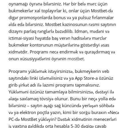
oynamağı öyrənə bilərsiniz. Hər bir belə mərc üçün
bukmekerlər xal toplayırlar ki, onlar üçün Mostbet-də
digər promosyonlarda bonus və ya pulsuz fırlanmalar
əldə edə bilərsiniz. Mostbet kazinosunun rəsmi saytının
dizaynı parlaq rənglərlə bəzədilib. İdman, mədəni və
ictimai-siyasi həyatda baş verən hadisələrə mərclər
bukmeker kontorunun müştərilərinə göstərdiyi əsas
xidmətdir. Proqramı necə endirmək və quraşdırmaq və
onun xüsusiyyətlərini öyrənin
mostbet
.
Proqramı yükləmək istəyirsinizsə, bukmeykerin veb
saytındakı linki izləməlisiniz və ya App Store-a özünüz
girib şirkət adı ilə lazımi proqramı tapmalısınız.
Yükləməni özünüz tamamlaya bilmirsinizsə, dəstəyi ilə
əlaqə saxlamaq tövsiyə olunur. Bunu bir neçə yolla edə
bilərsiniz – saytın aşağı sağ küncündə yerləşən söhbətə
və ya elektron poçtla yazın, kimi bir sorğu buraxın «Necə
PC-də MostBet yükləyin? Dəstək xidmətinin menecerləri
iş vaxtına gəldikdə orta hesabla 5-30 dəqiqə cavab