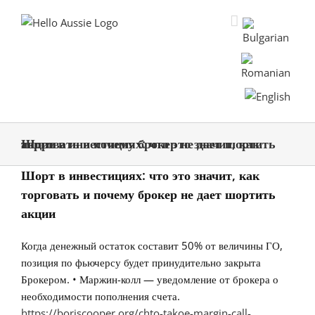
Шорт в инвестициях: что это значит, как торговать и почему брокер не дает шортить акции
Шорт в инвестициях: что это значит, как
торговать и почему брокер не дает шортить
акции
Когда денежный остаток составит 50% от величины ГО,
позиция по фьючерсу будет принудительно закрыта
Брокером. • Маржин-колл — уведомление от брокера о
необходимости пополнения счета.
https://boriscooper.org/chto-takoe-margin-call-