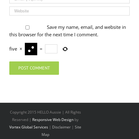
Save my name, email, and website in
this browser for the next time I comment.
five
×
=
Copyright 2015
HELLO Aussie
| All Rights
Reserved |
Responsive Web Design
by
Vortex Global Services
|
Disclaimer
|
Site
Map