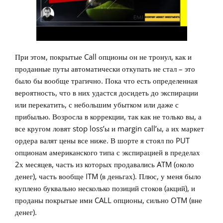
При этом, покрытые Call опционы он не тронул, как и
проданные путы автоматически откупать не стал – это
было бы вообще трагично. Пока что есть определенная
вероятность, что в них удастся досидеть до экспирации
или перекатить, с небольшим убытком или даже с
прибылью. Возросла в коррекции, так как не только вы, а
все кругом ловят stop loss’ы и margin call’ы, а их маркет
ордера валят цены все ниже. В шорте я стоял по PUT
опционам американского типа с экспирацией в пределах
2х месяцев, часть из которых продавались ATM (около
денег), часть вообще ITM (в деньгах). Плюс, у меня было
куплено буквально несколько позиций стоков (акций), и
проданы покрытые ими CALL опционы, сильно OTM (вне
денег).