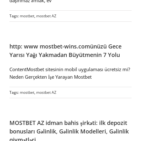
daşınmaz əmlak, ev
Tags:
mostbet
,
mostbet AZ
http: www mostbet-wins.comünüzü Gece
Yarısı Yağı Yakmadan Büyütmenin 7 Yolu
ContentMostbet sitesinin mobil uygulaması ücretsiz mi?
Neden Gerçekten İşe Yarayan Mostbet
Tags:
mostbet
,
mostbet AZ
MOSTBET AZ idman bahis şirkəti: ilk depozit
bonusları Gəlinlik, Gəlinlik Modelleri, Gəlinlik
qiymətləri