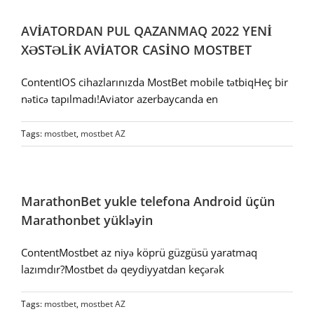
AVİATORDAN PUL QAZANMAQ 2022 YENİ
XƏSTƏLİK AVİATOR CASİNO MOSTBET
ContentIOS cihazlarınızda MostBet mobile tətbiqHeç bir
nəticə tapılmadı!Aviator azerbaycanda en
Tags:
mostbet
,
mostbet AZ
MarathonBet yukle telefona Android üçün
Marathonbet yükləyin
ContentMostbet az niyə köprü güzgüsü yaratmaq
lazımdır?Mostbet də qeydiyyatdan keçərək
Tags:
mostbet
,
mostbet AZ